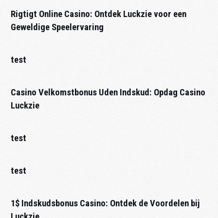
Rigtigt Online Casino: Ontdek Luckzie voor een
Geweldige Speelervaring
test
Casino Velkomstbonus Uden Indskud: Opdag Casino
Luckzie
test
test
1$ Indskudsbonus Casino: Ontdek de Voordelen bij
Luckzie