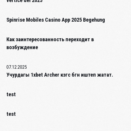
vertice del 2025
Spinrise Mobiles Casino App 2025 Begehung
Как заинтересованность переходит в
возбуждение
07.12.2025
Учурдагы 1xbet Archer күзгүсү бүгүн иштеп жатат.
test
test