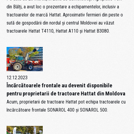
din Bălți, a avut loc o prezentare a echipamentelor, inclusiv a
tractoarelor de marcă Hattat. Aproximativ fermieri din peste o
sută de gospodării din nordul și centrul Moldovei au văzut
tractoarele Hattat T4110, Hattat A110 și Hattat B3080.
12.12.2023
Încărcătoarele frontale au devenit disponibile
pentru proprietarii de tractoare Hattat din Moldova
Acum, proprietarii de tractoare Hattat pot echipa tractoarele cu
încărcătoare frontale SONAROL 400 și SONAROL 500.