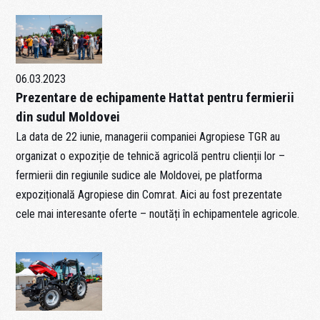
06.03.2023
Prezentare de echipamente Hattat pentru fermierii
din sudul Moldovei
La data de 22 iunie, managerii companiei Agropiese TGR au
organizat o expoziție de tehnică agricolă pentru clienții lor –
fermierii din regiunile sudice ale Moldovei, pe platforma
expozițională Agropiese din Comrat. Aici au fost prezentate
cele mai interesante oferte – noutăți în echipamentele agricole.