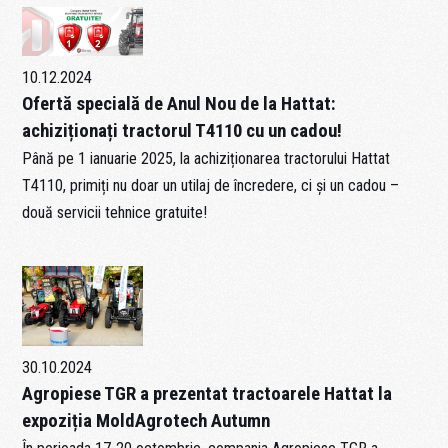
10.12.2024
Ofertă specială de Anul Nou de la Hattat:
achiziționați tractorul T4110 cu un cadou!
Până pe 1 ianuarie 2025, la achiziționarea tractorului Hattat
T4110, primiți nu doar un utilaj de încredere, ci și un cadou –
două servicii tehnice gratuite!
30.10.2024
Agropiese TGR a prezentat tractoarele Hattat la
expoziția MoldAgrotech Autumn