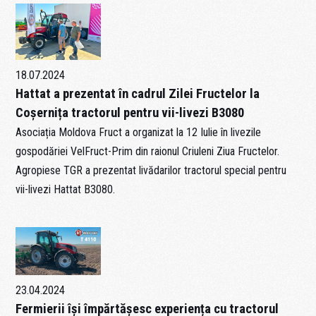
18.07.2024
Hattat a prezentat în cadrul Zilei Fructelor la
Coșernița tractorul pentru vii-livezi B3080
Asociația Moldova Fruct a organizat la 12 Iulie în livezile
gospodăriei VelFruct-Prim din raionul Criuleni Ziua Fructelor.
Agropiese TGR a prezentat livădarilor tractorul special pentru
vii-livezi Hattat B3080.
23.04.2024
Fermierii își împărtășesc experiența cu tractorul