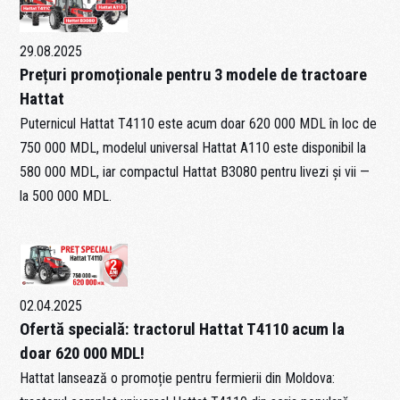
29.08.2025
Prețuri promoționale pentru 3 modele de tractoare
Hattat
Puternicul Hattat T4110 este acum doar 620 000 MDL în loc de
750 000 MDL, modelul universal Hattat A110 este disponibil la
580 000 MDL, iar compactul Hattat B3080 pentru livezi și vii —
la 500 000 MDL.
02.04.2025
Ofertă specială: tractorul Hattat T4110 acum la
doar 620 000 MDL!
Hattat lansează o promoție pentru fermierii din Moldova: