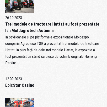
26.10.2023
Trei modele de tractoare Hattat au fost prezentate
la «Moldagrotech Autumn»
În pavilioanele și pe platformele expoziționale Moldexpo,
compania Agropiese TGR a prezentat trei modele de tractoare
Hattat. În plus față de cele trei modele Hattat, la expoziție a
fost prezentat un stand cu piese de schimb originale Hema și
Perkins.
12.09.2023
EpicStar Casino