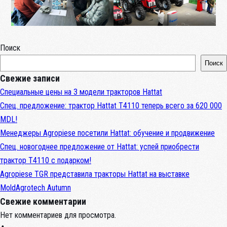
Поиск
Поиск
Свежие записи
Специальные цены на 3 модели тракторов Hattat
Спец. предложение: трактор Hattat T4110 теперь всего за 620 000
MDL!
Менеджеры Agropiese посетили Hattat: обучение и продвижение
Спец. новогоднее предложение от Hattat: успей приобрести
трактор T4110 с подарком!
Agropiese TGR представила тракторы Hattat на выставке
MoldAgrotech Autumn
Свежие комментарии
Нет комментариев для просмотра.